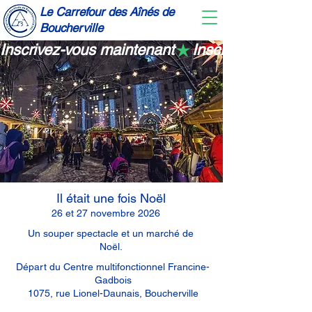
Le Carrefour des Aînés de
Boucherville
Inscrivez-vous maintenant
Il était une fois Noël
26 et 27 novembre 2026
Un souper spectacle et un marché de
Noël.
Départ du Centre multifonctionnel Francine-
Gadbois
1075, rue Lionel-Daunais, Boucherville