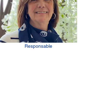
Responsable
Jocelyne Massé
514 668-6369
massjocelyne@gmail.com