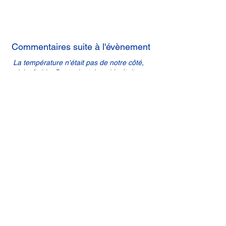
Commentaires suite à l'évènement
La température n'était pas de notre côté,
pluie, froid... Cependant, le guide était
intéressant.
Un peu d'histoire, les premiers immigrants
portugais, s'établissent à Montréal, en
majorité, au lendemain de la Seconde
Guerre mondiale, dans les années
cinquante, quittant leur pays dans le but
d'améliorer leur condition socio-
économique.
Au début des années 70, le quartier est
en piètre état. L'arrivée d'une population
immigrante pauvre aurait pu contribuer à
sa dégradation, mais le contraire s'est
produit! Pour les Portugais, l'achat d'une
maison était une priorité.
En 1975, la Société d'archicture de
Montréal a d'ailleurs décerné, de façon