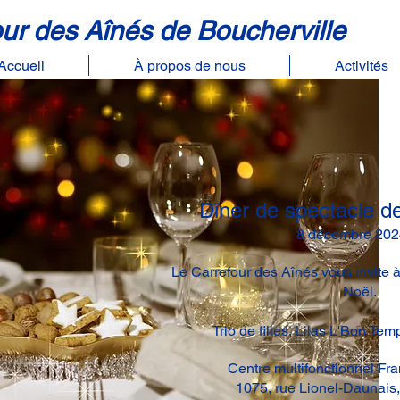
ur des Aînés de Boucherville
Accueil
À propos de nous
Activités
Dîner de spectacle d
8 décembre 202
Le Carrefour des Aînés vous invite 
Noël.
Trio de filles, Lilas L'Bon Tem
Centre multifonctionnel Fr
1075, rue Lionel-Daunais,