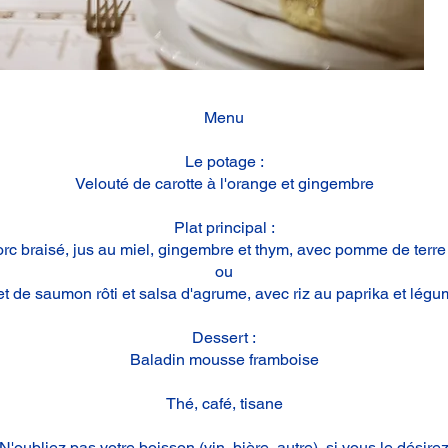
Menu
Le potage :
Velouté de carotte à l'orange et gingembre
Plat principal :
orc braisé, jus au miel, gingembre et thym, avec pomme de terr
ou
et de saumon rôti et salsa d'agrume, avec riz au paprika et lég
Dessert :
Baladin mousse framboise
Thé, café, tisane
N'oubliez pas votre boisson (vin, bière, autre), si vous le désire